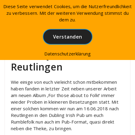
Diese Seite verwendet Cookies, um die Nutzerfreundlichkeit
zu verbessern. Mit der weiteren Verwendung stimmst du
dem zu.
QmmD
Allgemein
Verstanden
Mikro-QmmD in Reutlingen
Mikro-QmmD in
Datenschutzerklärung
Reutlingen
Wie einige von euch vieleicht schon mitbekommen
haben fanden in letzter Zeit neben unserer Arbeit
am neuen Album ‚For those about to Folk!‘ immer
wieder Proben in kleineren Besetzungen statt. Mit
einer solchen kommen wir nun am 16.06.2018 nach
Reutlingen in den Dubling Irish Pub um euch
Rumblefolk nun auch im Pub-Format, quasi direkt
neben die Theke, zu bringen.